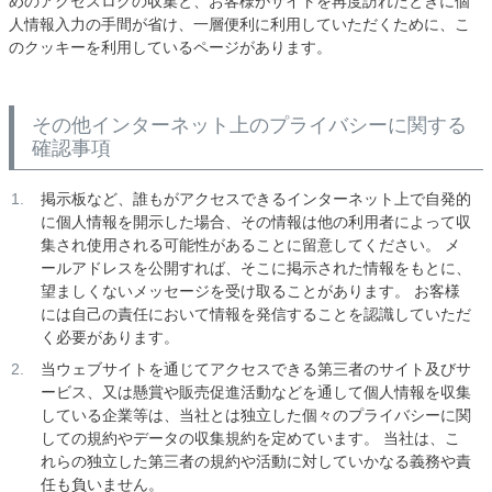
めのアクセスログの収集と、お客様がサイトを再度訪れたときに個
人情報入力の手間が省け、一層便利に利用していただくために、こ
のクッキーを利用しているページがあります。
その他インターネット上のプライバシーに関する
確認事項
掲示板など、誰もがアクセスできるインターネット上で自発的
に個人情報を開示した場合、その情報は他の利用者によって収
集され使用される可能性があることに留意してください。 メ
ールアドレスを公開すれば、そこに掲示された情報をもとに、
望ましくないメッセージを受け取ることがあります。 お客様
には自己の責任において情報を発信することを認識していただ
く必要があります。
当ウェブサイトを通じてアクセスできる第三者のサイト及びサ
ービス、又は懸賞や販売促進活動などを通して個人情報を収集
している企業等は、当社とは独立した個々のプライバシーに関
しての規約やデータの収集規約を定めています。 当社は、こ
れらの独立した第三者の規約や活動に対していかなる義務や責
任も負いません。