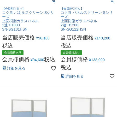
【会員割引有り】
【会員割引有り】
コクヨ パネルスクリーン Sシリ
コクヨ パネルスクリーン Sシリ
ーズ
ーズ
上面樹脂ガラスパネル
上面樹脂ガラスパネル
1連 H1800
2連 H1200
SN-SG181HSN
SN-SG122HSN
当店販売価格
当店販売価格
¥
96,100
¥
140,200
税込
税込
会員価格あり
会員価格あり
会員様価格
税込
会員様価格
¥
94,600
¥
138,000
税込
詳細を見る
詳細を見る