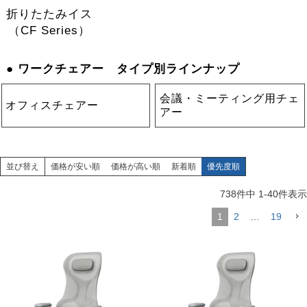
折りたたみイス
（CF Series）
● ワークチェアー タイプ別ラインナップ
会議・ミーティング用チェ
オフィスチェアー
アー
並び替え
価格が安い順
価格が高い順
新着順
優先度順
738
件中
1
-
40
件表示
1
2
…
19