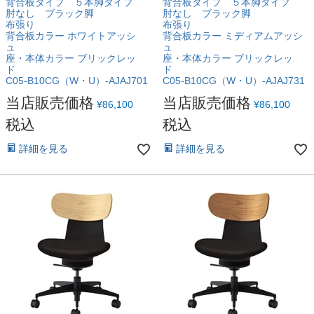
背合板タイプ ５本脚タイプ
背合板タイプ ５本脚タイプ
肘なし ブラック脚
肘なし ブラック脚
布張り
布張り
背合板カラー ホワイトアッシ
背合板カラー ミディアムアッシ
ュ
ュ
座・本体カラー ブリックレッ
座・本体カラー ブリックレッ
ド
ド
C05-B10CG（W・U）-AJAJ701
C05-B10CG（W・U）-AJAJ731
当店販売価格
当店販売価格
¥
86,100
¥
86,100
税込
税込
詳細を見る
詳細を見る