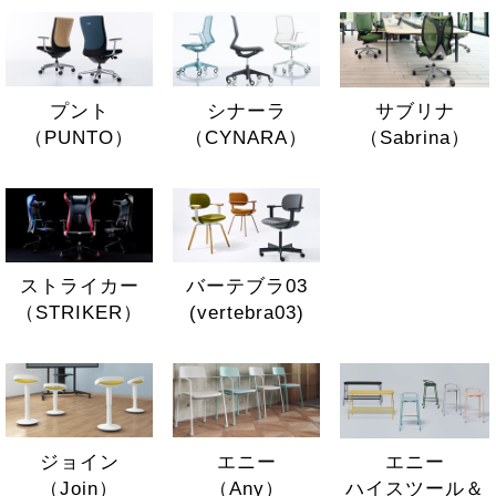
サブリナ
プント
シナーラ
（Sabrina）
（PUNTO）
（CYNARA）
ストライカー
バーテブラ03
（STRIKER）
(vertebra03)
エニー
ジョイン
エニー
ハイスツール＆
（Join）
（Any）