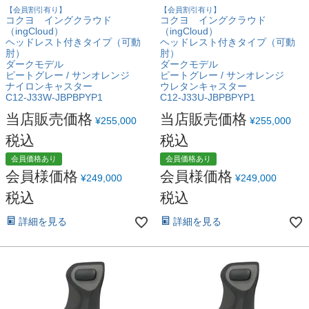
【会員割引有り】
【会員割引有り】
コクヨ イングクラウド
コクヨ イングクラウド
（ingCloud）
（ingCloud）
ヘッドレスト付きタイプ（可動
ヘッドレスト付きタイプ（可動
肘）
肘）
ダークモデル
ダークモデル
ピートグレー / サンオレンジ
ピートグレー / サンオレンジ
ナイロンキャスター
ウレタンキャスター
C12-J33W-JBPBPYP1
C12-J33U-JBPBPYP1
当店販売価格
当店販売価格
¥
255,000
¥
255,000
税込
税込
会員価格あり
会員価格あり
会員様価格
会員様価格
¥
249,000
¥
249,000
税込
税込
詳細を見る
詳細を見る