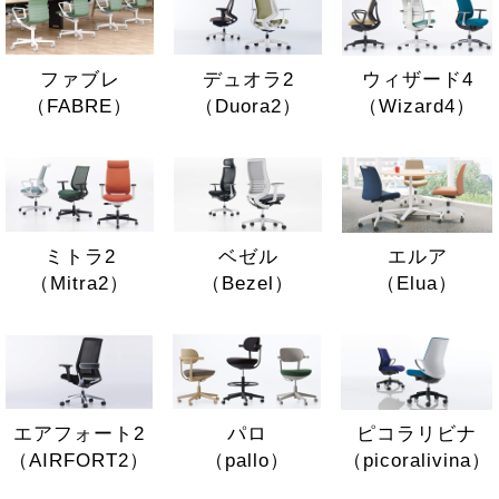
ウィザード4
ファブレ
デュオラ2
（Wizard4）
（FABRE）
（Duora2）
エルア
ミトラ2
ベゼル
（Elua）
（Mitra2）
（Bezel）
ピコラリビナ
パロ
エアフォート2
（picoralivina）
（pallo）
（AIRFORT2）