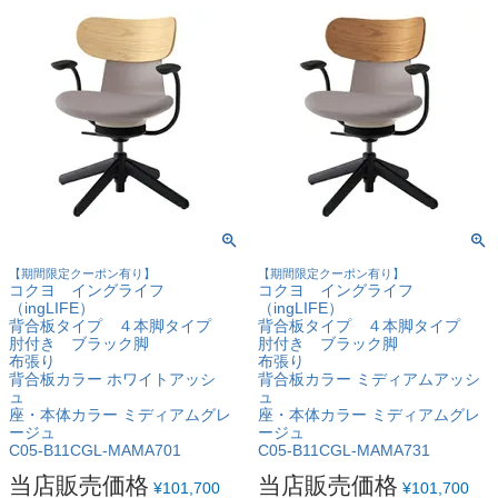
【期間限定クーポン有り】
【期間限定クーポン有り】
コクヨ イングライフ
コクヨ イングライフ
（ingLIFE）
（ingLIFE）
背合板タイプ ４本脚タイプ
背合板タイプ ４本脚タイプ
肘付き ブラック脚
肘付き ブラック脚
布張り
布張り
背合板カラー ホワイトアッシ
背合板カラー ミディアムアッシ
ュ
ュ
座・本体カラー ミディアムグレ
座・本体カラー ミディアムグレ
ージュ
ージュ
C05-B11CGL-MAMA701
C05-B11CGL-MAMA731
当店販売価格
当店販売価格
¥
101,700
¥
101,700