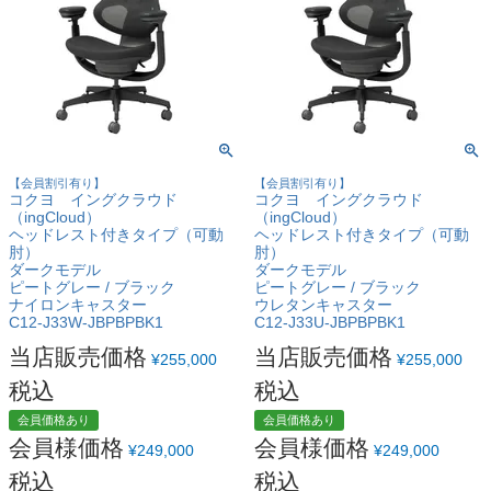
【会員割引有り】
【会員割引有り】
コクヨ イングクラウド
コクヨ イングクラウド
（ingCloud）
（ingCloud）
ヘッドレスト付きタイプ（可動
ヘッドレスト付きタイプ（可動
肘）
肘）
ダークモデル
ダークモデル
ピートグレー / ブラック
ピートグレー / ブラック
ナイロンキャスター
ウレタンキャスター
C12-J33W-JBPBPBK1
C12-J33U-JBPBPBK1
当店販売価格
当店販売価格
¥
255,000
¥
255,000
税込
税込
会員価格あり
会員価格あり
会員様価格
会員様価格
¥
249,000
¥
249,000
税込
税込