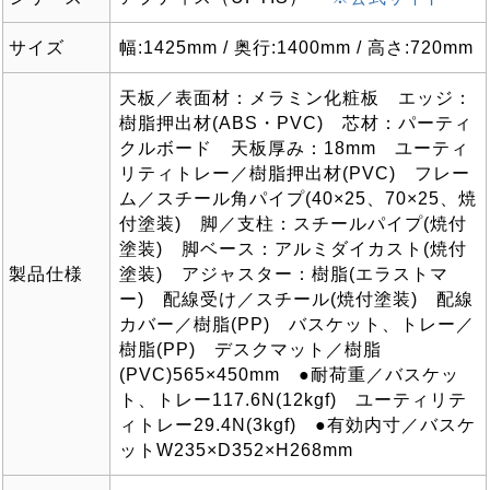
サイズ
幅:1425mm / 奥行:1400mm / 高さ:720mm
天板／表面材：メラミン化粧板 エッジ：
樹脂押出材(ABS・PVC) 芯材：パーティ
クルボード 天板厚み：18mm ユーティ
リティトレー／樹脂押出材(PVC) フレー
ム／スチール角パイプ(40×25、70×25、焼
付塗装) 脚／支柱：スチールパイプ(焼付
塗装) 脚ベース：アルミダイカスト(焼付
製品仕様
塗装) アジャスター：樹脂(エラストマ
ー) 配線受け／スチール(焼付塗装) 配線
カバー／樹脂(PP) バスケット、トレー／
樹脂(PP) デスクマット／樹脂
(PVC)565×450mm ●耐荷重／バスケッ
ト、トレー117.6N(12kgf) ユーティリテ
ィトレー29.4N(3kgf) ●有効内寸／バスケ
ットW235×D352×H268mm