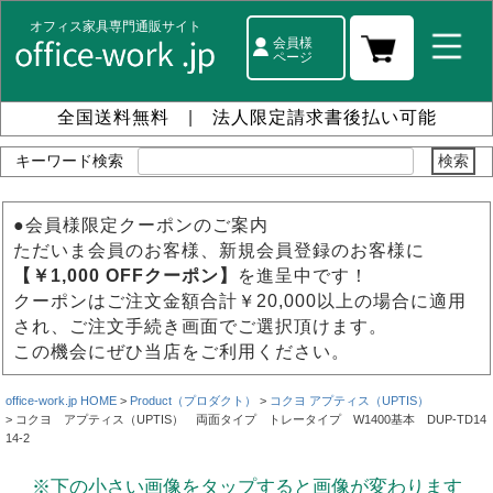
オフィス家具専門通販サイト
会員様
ページ
全国送料無料
|
法人限定請求書後払い可能
キーワード検索
●会員様限定クーポンのご案内
ただいま会員のお客様、新規会員登録のお客様に
【￥1,000 OFFクーポン】
を進呈中です！
クーポンはご注文金額合計￥20,000以上の場合に適用
され、ご注文手続き画面でご選択頂けます。
この機会にぜひ当店をご利用ください。
office-work.jp HOME
Product（プロダクト）
コクヨ アプティス（UPTIS）
コクヨ アプティス（UPTIS） 両面タイプ トレータイプ W1400基本 DUP-TD14
14-2
※下の小さい画像をタップすると画像が変わります